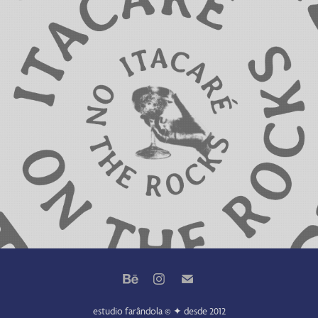
ITACARÉ ON THE ROCKS
estudio farândola © ✦ desde 2012