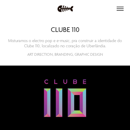
CLUBE 110
Misturamos o electro pop e e-music, pra construir a identidade do
Clube 110, localizado no coração de Uberlândia.
ART DIRECTION, BRANDING, GRAPHIC DESIGN