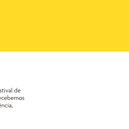
stival de
 recebemos
ência,