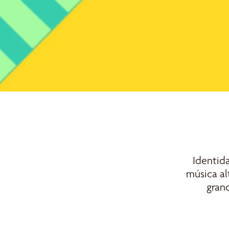
Identida
música al
grand