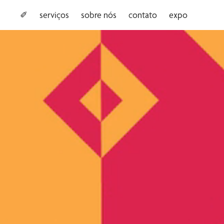
✐
serviços
sobre nós
contato
expo